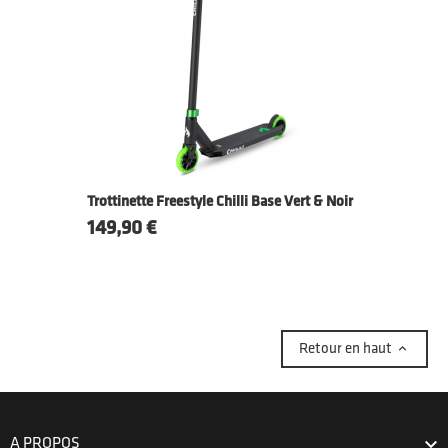
Trottinette Freestyle Chilli Base Vert & Noir
Prix
149,90 €

Retour en haut

A PROPOS