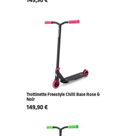
Prix
149,90 €
Trottinette Freestyle Chilli Base Rose &
Noir
Prix
149,90 €