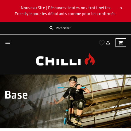
x
Nouveau Site | Découvrez toutes nos trottinettes
Freestyle pour les débutants comme pour les confirmés.


favorite_border

shopping_cart
Base