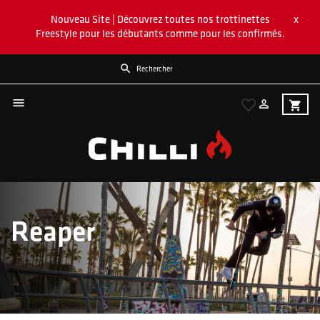
x
Nouveau Site | Découvrez toutes nos trottinettes
Freestyle pour les débutants comme pour les confirmés.


favorite_border

shopping_cart
Reaper