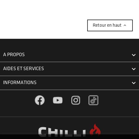

Retour en haut

A PROPOS

AIDES ET SERVICES

INFORMATIONS
Facebook
YouTube
Instagram
TikTok