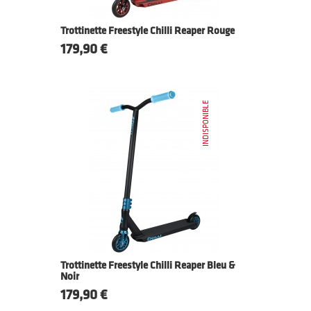
Trottinette Freestyle Chilli Reaper Rouge
Prix
179,90 €
INDISPONIBLE
Trottinette Freestyle Chilli Reaper Bleu &
Noir
Prix
179,90 €