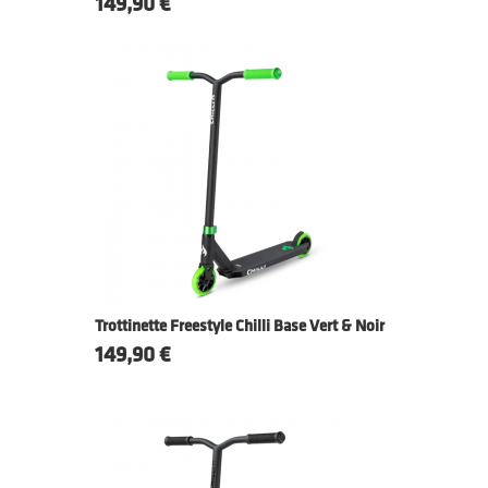
Prix
149,90 €
Trottinette Freestyle Chilli Base Vert & Noir
Prix
149,90 €