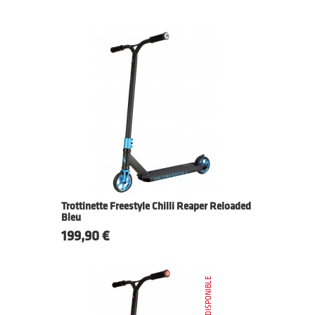
Trottinette Freestyle Chilli Reaper Reloaded
Bleu
Prix
199,90 €
INDISPONIBLE