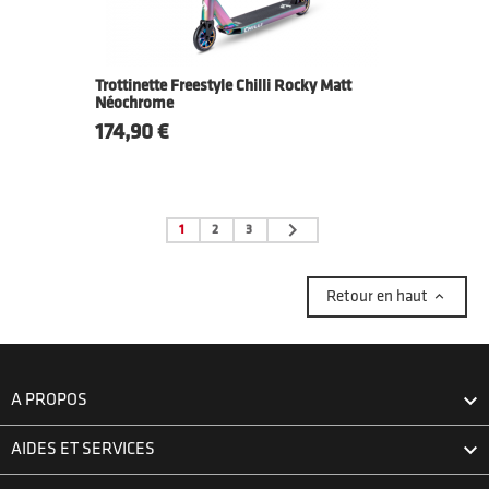
Trottinette Freestyle Chilli Rocky Matt
Néochrome
Prix
174,90 €

1
2
3

Retour en haut

A PROPOS

AIDES ET SERVICES