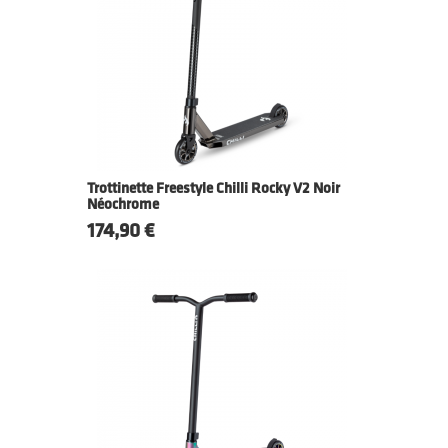
Trottinette Freestyle Chilli Rocky V2 Noir
Néochrome
Prix
174,90 €