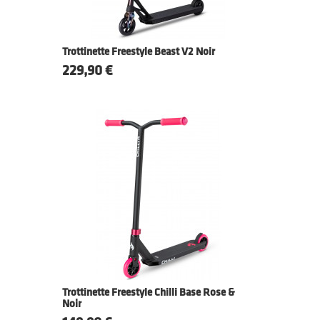
Trottinette Freestyle Beast V2 Noir
Prix
229,90 €
Trottinette Freestyle Chilli Base Rose &
Noir