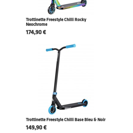
Trottinette Freestyle Chilli Rocky
Neochrome
Prix
174,90 €
Trottinette Freestyle Chilli Base Bleu & Noir
Prix
149,90 €