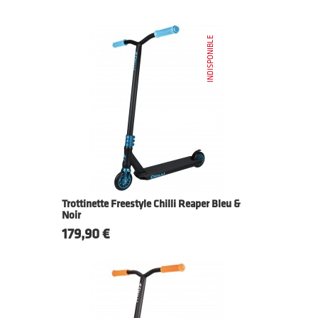
INDISPONIBLE
Trottinette Freestyle Chilli Reaper Bleu &
Noir
Prix
179,90 €