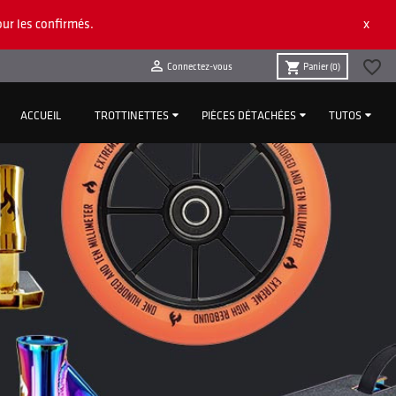
x
ur les confirmés.
favorite_border

shopping_cart
Connectez-vous
Panier
(0)
ACCUEIL
TROTTINETTES
PIÈCES DÉTACHÉES
TUTOS