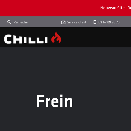
Nouveau Site | D

Service client
09 67 09 85 73
Frein