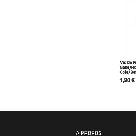
Vis De Fr
Base/Ro
Cole/Be
Prix
1,90 €
A PROPOS