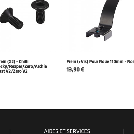
ein (x2) - Chilli
Frein (+vis) Pour Roue 110mm - Noi
cky/Reaper/Zero/Archie
Prix
13,90 €
ast V2/Zero V2
AIDES ET SERVICES