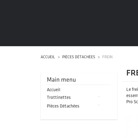
ACCUEIL
PIÈCES DÉTACHÉES
FREIN
FR
Main menu
Le fre
Accueil
essent

Trottinettes
Pro Sc

Pièces Détachées