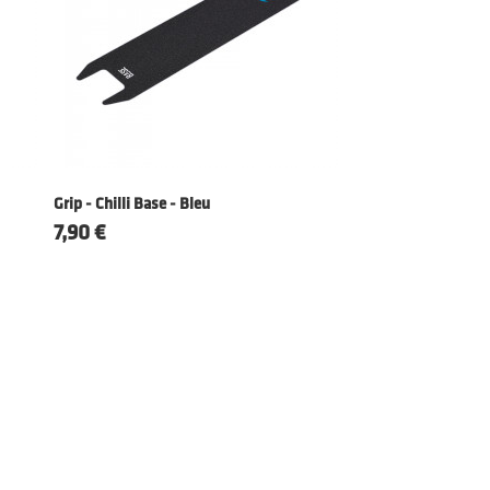
Grip - Chilli Base - Bleu
Prix
7,90 €