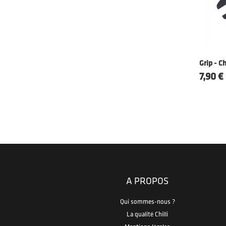
Grip - C
Prix
7,90 €
A PROPOS
Qui sommes-nous ?
La qualité Chilli