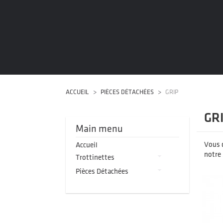
ACCUEIL
PIÈCES DÉTACHÉES
GRIP
GR
Main menu
Vous d
Accueil
notre 

Trottinettes

Pièces Détachées