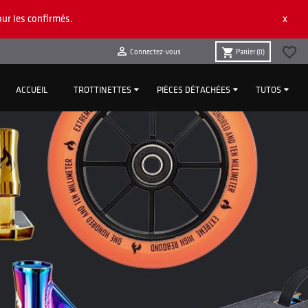
x
ur les confirmés.
favorite_border

shopping_cart
Connectez-vous
Panier
(0)
ACCUEIL
TROTTINETTES
PIÈCES DÉTACHÉES
TUTOS