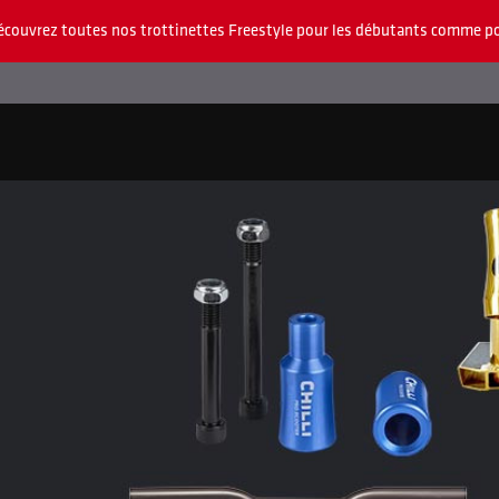
écouvrez toutes nos trottinettes Freestyle pour les débutants comme po