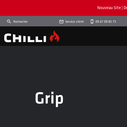
Nouveau Site | D

Service client
09 67 09 85 73
Grip