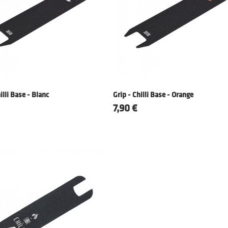
illi Base - Blanc
Grip - Chilli Base - Orange
Prix
7,90 €