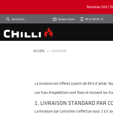
Nouveau Site | D

Service client
09 67 09 85 73
ACCUEIL
LIVRAISON
La livraison est offerte à partir de 49 € d’achat
Les frais d'expédition sont fixes et incluent les fr
1. LIVRAISON STANDARD PAR C
La livraison par Colissimo s'effectue sous 2 à 5 