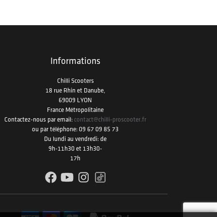
Informations
Chilli Scooters
18 rue Rhin et Danube,
69009 LYON
France Métropolitaine
Contactez-nous
par email:
contact@chilli-proscooter.fr
ou par téléphone:
09 67 09 85 73
Du lundi au vendredi: de
9h-11h30 et 13h30-
17h
Facebook
YouTube
Instagram
TikTok