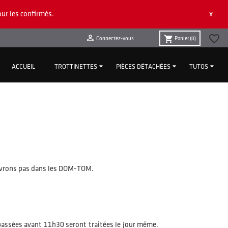
x
ur les confirmés.
favorite_border

shopping_cart
Connectez-vous
Panier
(0)
ACCUEIL
TROTTINETTES
PIÈCES DÉTACHÉES
TUTOS
 livrons pas dans les DOM-TOM.
 passées avant 11h30 seront traitées le jour même.