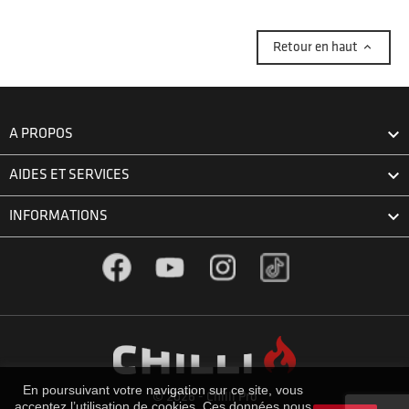

Retour en haut

A PROPOS

AIDES ET SERVICES

INFORMATIONS
Facebook
YouTube
Instagram
TikTok
En poursuivant votre navigation sur ce site, vous
© 2026 - Chilli Pro
acceptez l’utilisation de cookies. Ces données nous