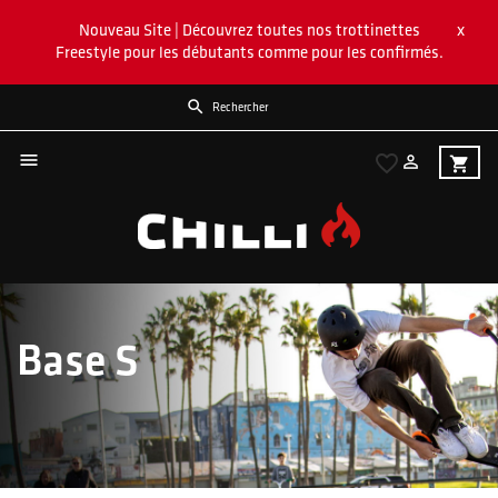
x
Nouveau Site | Découvrez toutes nos trottinettes
Freestyle pour les débutants comme pour les confirmés.


favorite_border

shopping_cart
Base S