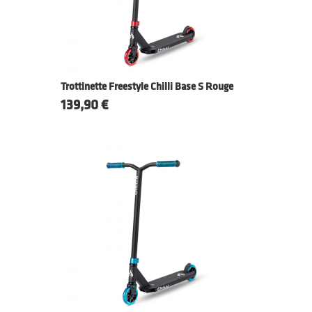
Trottinette Freestyle Chilli Base S Rouge
Prix
139,90 €