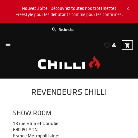
x
Nouveau Site | Découvrez toutes nos trottinettes
Freestyle pour les débutants comme pour les confirmés.


favorite_border

shopping_cart
REVENDEURS CHILLI
SHOW ROOM
18 rue Rhin et Danube
69009 LYON
France Métropolitaine;