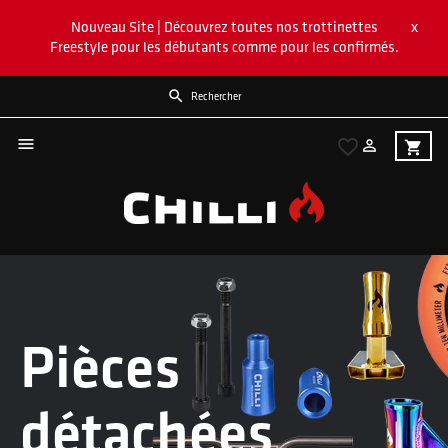
x
Nouveau Site | Découvrez toutes nos trottinettes
Freestyle pour les débutants comme pour les confirmés.


favorite_border

shopping_cart
Pièces
détachées