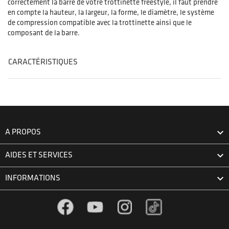
correctement la barre de votre trottinette freestyle, il faut prendre
en compte la hauteur, la largeur, la forme, le diamètre, le système
de compression compatible avec la trottinette ainsi que le
composant de la barre.
CARACTÉRISTIQUES

A PROPOS

AIDES ET SERVICES

INFORMATIONS
Facebook
YouTube
Instagram
TikTok