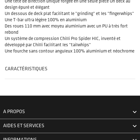
Une tête de direction unique forgée en une seule pièce Un deck au
design épuré et élégant
Un dessous de deck plat facilitant le "grinding" et les "fingerwhips"
Une T-bar ultra légère 100% en aluminium
Des roues 110 mm avec moyeu aluminium avec un PU à très fort
rebond
Un système de compression Chilli Pro Spider HIC, inventé et
développé par Chilli facilitant les "tailwhips"
Une fourche sans contour anguleux 100% aluminium et néochrome
CARACTÉRISTIQUES

A PROPOS

AIDES ET SERVICES
INFORMATIONS